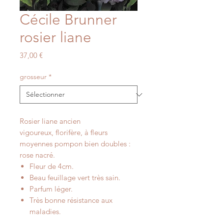
Cécile Brunner
rosier liane
Prix
37,00 €
grosseur
*
Rosier liane ancien
vigoureux, florifère, à fleurs
moyennes pompon bien doubles :
rose nacré.
Fleur de 4cm.
Beau feuillage vert très sain.
Parfum léger.
Très bonne résistance aux
maladies.