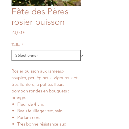
Fête des Pères
rosier buisson
Prix
23,00 €
Taille
*
Rosier buisson aux rameaux
souples, peu épineux, vigoureux et
très florifère, à petites fleurs
pompon rondes en bouquets :
orange.
Fleur de 4 cm.
Beau feuillage vert, sain.
Parfum non.
Très bonne résistance aux