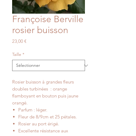
Françoise Berville
rosier buisson
Prix
23,00 €
Taille
*
Rosier buisson à grandes fleurs
doubles turbinées : orange
flamboyant en bouton puis jaune
orangé.
Parfum : léger.
Fleur de 8/9cm et 25 pétales.
Rosier au port érigé.
Excellente résistance aux