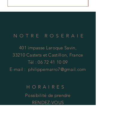
NOTRE ROSERAIE
401 impasse Laroque Savin,
33210 Castets et Castillon, France
Tél :
06 72 41 10 09
E-mail :
philippemarro7@gmail.com
HORAIRES
Possibilité de prendre
RENDEZ-VOUS
Tel :
06 72 41 10 09
Mentions Légales :