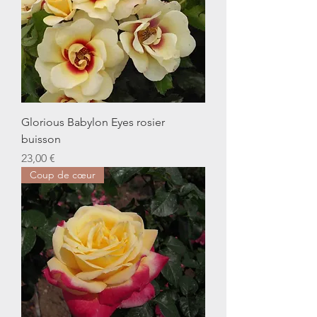
Glorious Babylon Eyes rosier
buisson
Prix
23,00 €
Coup de cœur