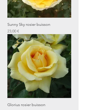
Sunny Sky rosier buisson
Prix
23,00 €
Glorius rosier buisson