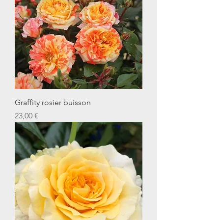
Graffity rosier buisson
Prix
23,00 €