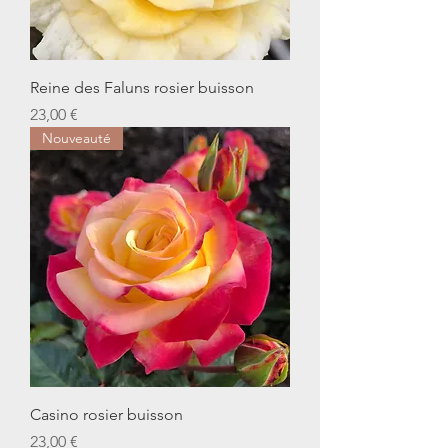
Reine des Faluns rosier buisson
Prix
23,00 €
Nouveauté
Casino rosier buisson
Prix
23,00 €