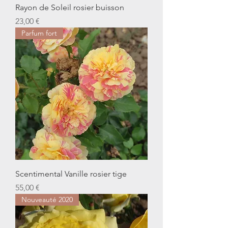
Rayon de Soleil rosier buisson
Prix
23,00 €
Parfum fort
Scentimental Vanille rosier tige
Prix
55,00 €
Nouveauté 2020