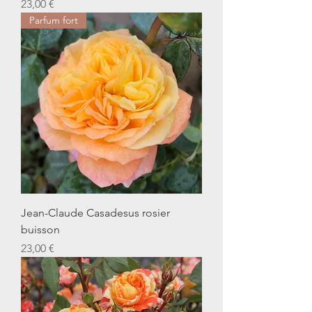
Prix
23,00 €
Parfum fort
Jean-Claude Casadesus rosier
buisson
Prix
23,00 €