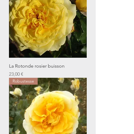
La Rotonde rosier buisson
Prix
23,00 €
Robustesse