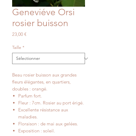
Geneviéve Orsi
rosier buisson
Prix
23,00 €
Taille
*
Beau rosier buisson aux grandes
fleurs élégantes, en quartiers,
doubles : orangé.
Parfum fort.
Fleur : 7cm. Rosier au port érigé.
Excellente résistance aux
maladies.
Floraison : de mai aux gelées.
Exposition : soleil.