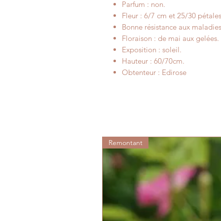
Parfum : non.
Fleur : 6/7 cm et 25/30 pétales 
Bonne résistance aux maladies
Floraison : de mai aux gelées.
Exposition : soleil.
Hauteur : 60/70cm.
Obtenteur : Edirose
Remontant