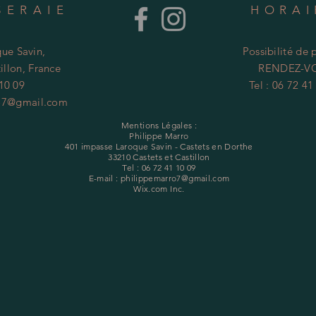
SERAIE
HORA
ue Savin,
Possibilité de 
illon, France
RENDEZ-V
 10 09
Tel : 06 72 41
o7@gmail.com
Mentions Légales :
Philippe Marro
401 impasse Laroque Savin - Castets en Dorthe
33210 Castets et Castillon
Tel : 06 72 41 10 09
E-mail :
philippemarro7@gmail.com
Wix.com Inc.