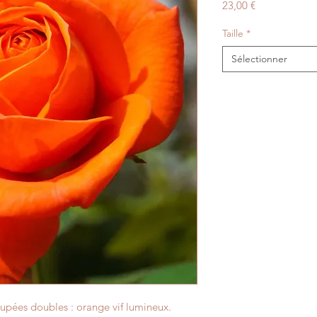
Prix
23,00 €
Taille
*
Sélectionner
oupées doubles : orange vif lumineux.