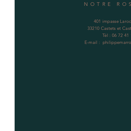
NOTRE RO
401 impasse Laroq
33210 Castets et Cast
Tél : 06 72 41
E-mail :
philippemarr