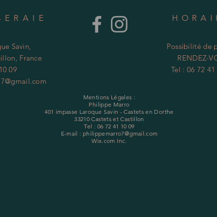
SERAIE
HORA
ue Savin,
Possibilité de 
illon, France
RENDEZ-V
 10 09
Tel : 06 72 41
o7@gmail.com
Mentions Légales :
Philippe Marro
401 impasse Laroque Savin - Castets en Dorthe
33210 Castets et Castillon
Tel : 06 72 41 10 09
E-mail :
philippemarro7@gmail.com
Wix.com Inc.