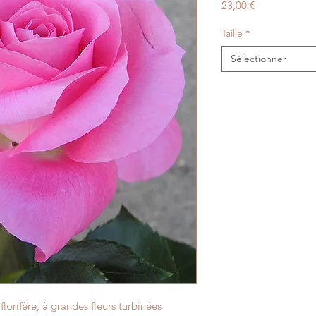
Prix
23,00 €
Taille
*
Sélectionner
florifère, à grandes fleurs turbinées