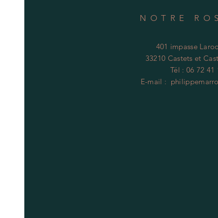
NOTRE RO
401 impasse Laroq
33210 Castets et Cast
Tél : 06 72 41
E-mail :
philippemarr