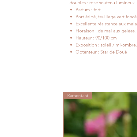
doubles : rose soutenu lumineux.
Parfum : fort.
Port érigé, feuillage vert foncé 
Excellente résistance aux mala
Floraison : de mai aux gelées.
Hauteur : 90/100 cm
Exposition : soleil / mi-ombre.
Obtenteur : Star de Doué
Remontant