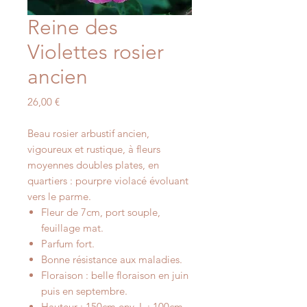
Reine des
Violettes rosier
ancien
Prix
26,00 €
Beau rosier arbustif ancien,
vigoureux et rustique, à fleurs
moyennes doubles plates, en
quartiers : pourpre violacé évoluant
vers le parme.
Fleur de 7cm, port souple,
feuillage mat.
Parfum fort.
Bonne résistance aux maladies.
Floraison : belle floraison en juin
puis en septembre.
Hauteur : 150cm env. L : 100cm