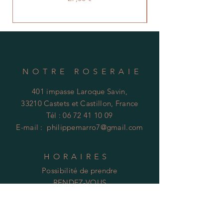
NOTRE ROSERAIE
401 impasse Laroque Savin,
33210 Castets et Castillon, France
Tél :
06 72 41 10 09
E-mail :
philippemarro7@gmail.com
HORAIRES
Possibilité de prendre
RENDEZ-VOUS
Tel :
06 72 41 10 09