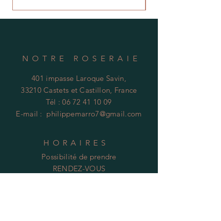
NOTRE ROSERAIE
401 impasse Laroque Savin,
33210 Castets et Castillon, France
Tél :
06 72 41 10 09
E-mail :
philippemarro7@gmail.com
HORAIRES
Possibilité de prendre
RENDEZ-VOUS
Tel :
06 72 41 10 09
Mentions Légales :