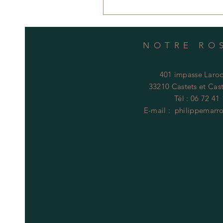
NOTRE RO
401 impasse Laroq
33210 Castets et Cast
Tél : 06 72 41
E-mail :
philippemarr