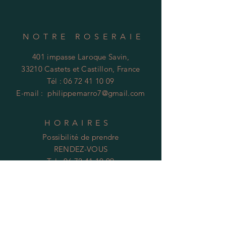
NOTRE ROSERAIE
401 impasse Laroque Savin,
33210 Castets et Castillon, France
Tél :
06 72 41 10 09
E-mail :
philippemarro7@gmail.com
HORAIRES
Possibilité de prendre
RENDEZ-VOUS
Tel :
06 72 41 10 09
Mentions Légales :
Philippe Marro
401 impasse Laroque Savin - Castets en