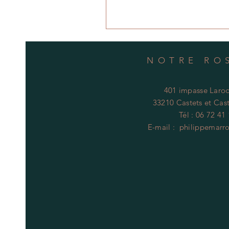
NOTRE RO
401 impasse Laroq
33210 Castets et Cast
Tél : 06 72 41
E-mail :
philippemarr