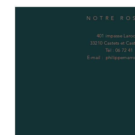
NOTRE RO
401 impasse Laroq
33210 Castets et Cast
Tél : 06 72 41
E-mail :
philippemarr