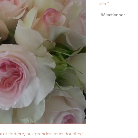
Taille
*
Sélectionner
et florifère, aux grandes fleurs doubles :