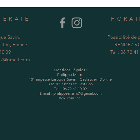
SERAIE
HORA
ue Savin,
Possibilité de 
illon, France
RENDEZ-V
 10 09
Tel : 06 72 41
o7@gmail.com
Mentions Légales :
Philippe Marro
401 impasse Laroque Savin - Castets en Dorthe
33210 Castets et Castillon
Tel : 06 72 41 10 09
E-mail :
philippemarro7@gmail.com
Wix.com Inc.