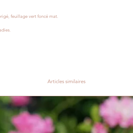
igé, feuillage vert foncé mat.
adies.
Articles similaires