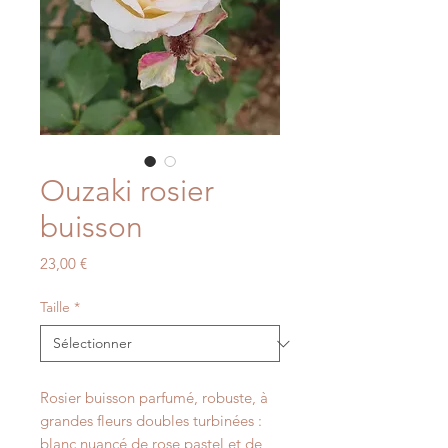
Ouzaki rosier
buisson
Prix
23,00 €
Taille
*
Rosier buisson parfumé, robuste, à
grandes fleurs doubles turbinées :
blanc nuancé de rose pastel et de