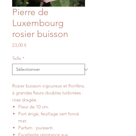
Pierre de
Luxembourg
rosier buisson
Prix
23,00 €
Taille
*
Rosier buisson vigoureux et florifère,
à grandes fleurs doubles turbinées :
rose dragée.
Fleur de 10 cm.
Port érigé, feuillage vert foncé
mat.
Parfum : puissant.
Excellente résistance aux