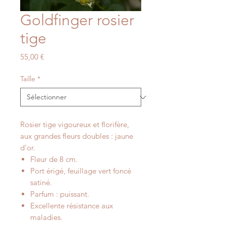
Goldfinger rosier
tige
Prix
55,00 €
Taille
*
Rosier tige vigoureux et florifère,
aux grandes fleurs doubles : jaune
d'or.
Fleur de 8 cm.
Port érigé, feuillage vert foncé
satiné.
Parfum : puissant.
Excellente résistance aux
maladies.