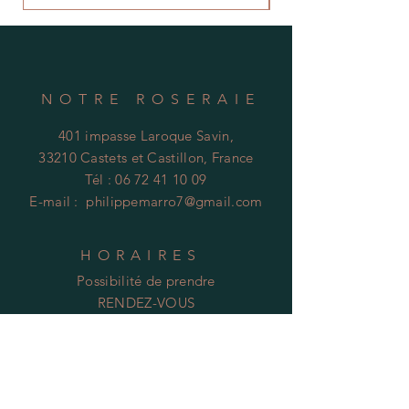
NOTRE ROSERAIE
401 impasse Laroque Savin,
33210 Castets et Castillon, France
Tél :
06 72 41 10 09
E-mail :
philippemarro7@gmail.com
HORAIRES
Possibilité de prendre
RENDEZ-VOUS
Tel :
06 72 41 10 09
Mentions Légales :