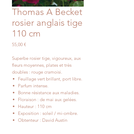
Thomas A Becket
rosier anglais tige
110 cm
Prix
55,00 €
Superbe rosier tige, vigoureux, aux
fleurs moyennes, plates et très
doubles : rouge cramoisi.
Feuillage vert brillant, port libre.
Parfum intense.
Bonne résistance aux maladies.
Floraison : de mai aux gelées.
Hauteur : 110 cm
Exposition : soleil / mi-ombre.
Obtenteur : David Austin